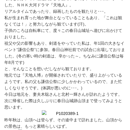
した、ＮＨＫ大河ドラマ『天地人』。
リアルタイムであったり、録画したものを観たりと･･･。
私が生まれ育った地が舞台となっていることもあり、「これは観
なくては！」と努力しながら観ています(汗)。
子供のころは自転車にて、度々この春日山城址へ遊びに出かけて
おりました。
祖父や父の影響もあり、剣道をやっていた私は、年1回の大きなイ
ベント“謙信公祭”に参加。春日山神社前での試合に出場しておりま
した。(冬の寒い時の剣道は、辛かった～。ちなみに謙信公祭は毎
年8月です)
と、そんなことを想いだしながら観ております。
地元では『天地人博』が開催されていたりで、盛り上がっている
ようです。私の父も謙信公祭に少しかかわっているので、また忙
しくなりそうです。(体調が悪いのに･･･。)
今日は地元を、妻夫木聡さんと北村一輝さんが訪れたようです。
次に帰省した際は久しぶりに春日山城跡山頂まで登ってみようと
思います。
昨年秋は、山頂へは登らず、その途中まで訪れました。山頂から
の景色は、もっと素晴らしいはず。