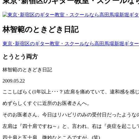
東京･新宿区のギター教室・スクールな
林智範のときどき日記
東京･新宿区のギター教室・スクールなら高田馬場新堀ギタ
とうとう両方
林智範のときどき日記
2009.05.22
ここしばらく(1年以上･･･？)左肩を痛めていて、違和感を
めずらしくすぐに近所のお医者さんへ。
そのお医者さん、今日はリハビリのみの受付日だったようなの
左肩は『四十肩ですね～』と、言われ、右は『炎症を起こして
四十肩と五十肩、微妙なところですが。(笑)