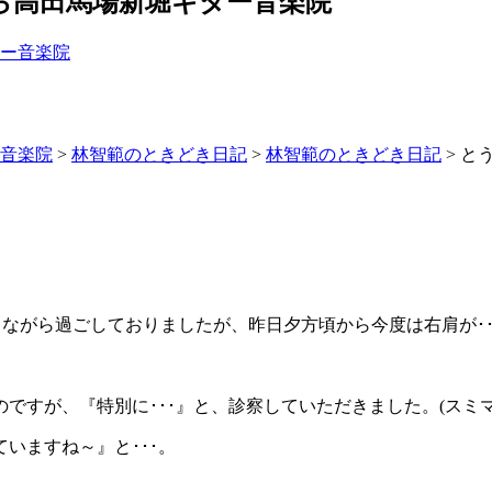
ら高田馬場新堀ギター音楽院
ー音楽院
>
林智範のときどき日記
>
林智範のときどき日記
>
と
感じながら過ごしておりましたが、昨日夕方頃から今度は右肩が･･
ですが、『特別に･･･』と、診察していただきました。(スミマ
いますね～』と･･･。