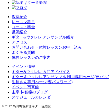
教室紹介
レッスン科目
コース・料金
講師紹介
ギター&ウクレレ アンサンブル紹介
アクセス
お問い合わせ・体験レッスンお申し込み
よくある質問
体験レッスンのご案内
イベント情報
ギター&ウクレレ 入門アドバイス
ギター＆ウクレレアンサンブル 団員専用ぺージ(要パス
生徒さん専用ぺージ(要パスワード)
イベント写真館
主宰 林智範のブログ
スケジュールカレンダー
© 2017 高田馬場新堀ギター音楽院.