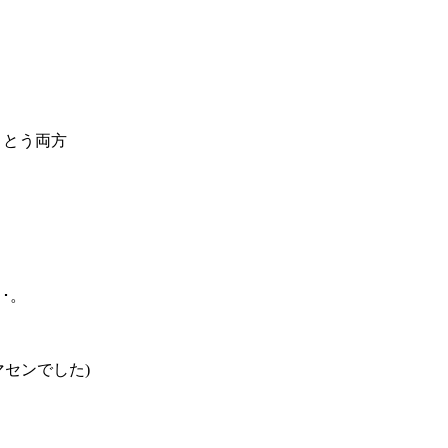
うとう両方
･。
センでした)