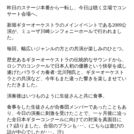
昨日のステージ本番から一転し、今日は聴く立場でコン
サート会場へ。
新堀ギターオーケストラのメインイベントである2009公
演が、ミューザ川崎シンフォニーホールで行われまし
た。
毎回、幅広いジャンルの方との共演が楽しみのひとつ。
歴史あるギターオーケストラの伝統的なサウンドから、
ロシアのコンクールで日本人初の優勝という快挙を成し
遂げたバラライカ奏者･北川翔氏と、ギターオーケスト
ラとの共演など、今年もまた違った響きを楽しませてい
ただきました。
演奏後はいつものように生徒さんと共に食事。
食事をした生徒さんが合奏団メンバーであったこともあ
り、今日の演奏に刺激を受けたことで、一ヶ月後に迫っ
た全日本ギターコンクールに向けての対策を真面目に
(？)語りました。合宿のプランも･･･。(こちらは遊びの
話が中心でしたが･･･。汗)