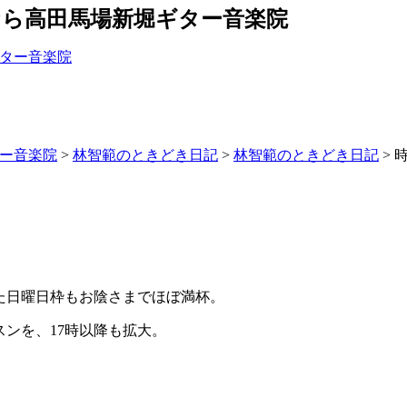
なら高田馬場新堀ギター音楽院
ター音楽院
>
林智範のときどき日記
>
林智範のときどき日記
>
時
た日曜日枠もお陰さまでほぼ満杯。
スンを、17時以降も拡大。