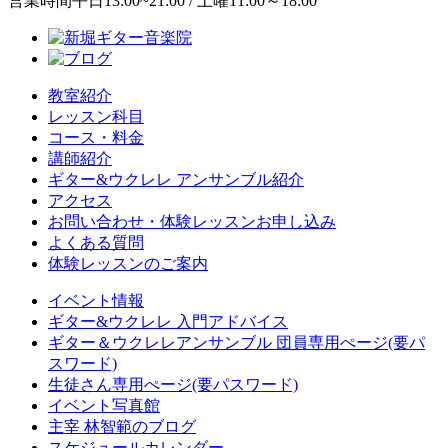
営業時間
平日13:00~21:00 / 土曜11:00～18:00
教室紹介
レッスン科目
コース・料金
講師紹介
ギター&ウクレレ アンサンブル紹介
アクセス
お問い合わせ・体験レッスンお申し込み
よくある質問
体験レッスンのご案内
イベント情報
ギター&ウクレレ 入門アドバイス
ギター＆ウクレレアンサンブル 団員専用ぺージ(要パ
スワード)
生徒さん専用ぺージ(要パスワード)
イベント写真館
主宰 林智範のブログ
スケジュールカレンダー