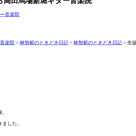
ら高田馬場新堀ギター音楽院
ー音楽院
>
林智範のときどき日記
>
林智範のときどき日記
>
生
奏。
きました。