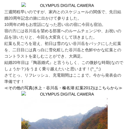
三週間程早いのですが、家内とのスケジュールの関係で、先日結
婚20周年記念の旅に出かけて参りました。
10周年の時もお世話になった思い出の宿に今回も宿泊。
宿の方には谷川岳を望める部屋へのルームチェンジや、お祝いの
品を頂いたりと、今回も大変良くして頂きました。
紅葉も見ごろを迎え、初日は雪のない谷川岳をバックにした紅葉
を、二日目には真っ白に雪化粧した谷川岳と色鮮やかな紅葉との
コントラストを楽しむことができ、大満足。
結婚20年目は『陶器婚式』と言うらしく、この微妙な時期(なので
しょうか？)をうまく乗り越えたいと思います！(^_^;)
さてとっ、リフレッシュ、充電期間はここまで。今から発表会の
準備です！
≪その他の写真(水上・谷川岳・榛名湖 紅葉2012)はこちらから≫