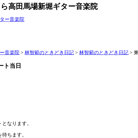
なら高田馬場新堀ギター音楽院
ター音楽院
>
林智範のときどき日記
>
林智範のときどき日記
>
ート当日
トとなります。
を待ちます。