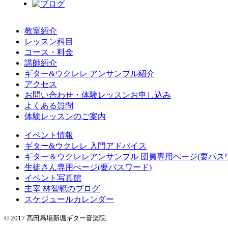
教室紹介
レッスン科目
コース・料金
講師紹介
ギター&ウクレレ アンサンブル紹介
アクセス
お問い合わせ・体験レッスンお申し込み
よくある質問
体験レッスンのご案内
イベント情報
ギター&ウクレレ 入門アドバイス
ギター＆ウクレレアンサンブル 団員専用ぺージ(要パス
生徒さん専用ぺージ(要パスワード)
イベント写真館
主宰 林智範のブログ
スケジュールカレンダー
© 2017 高田馬場新堀ギター音楽院.