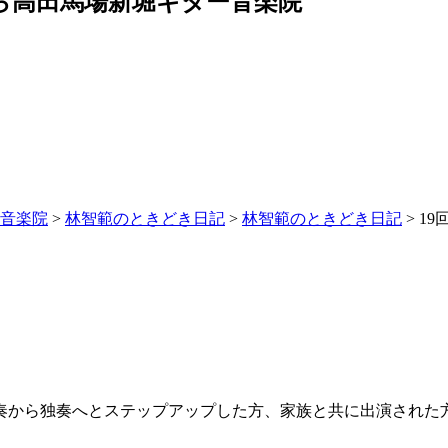
ら高田馬場新堀ギター音楽院
ー音楽院
>
林智範のときどき日記
>
林智範のときどき日記
>
1
から独奏へとステップアップした方、家族と共に出演された方