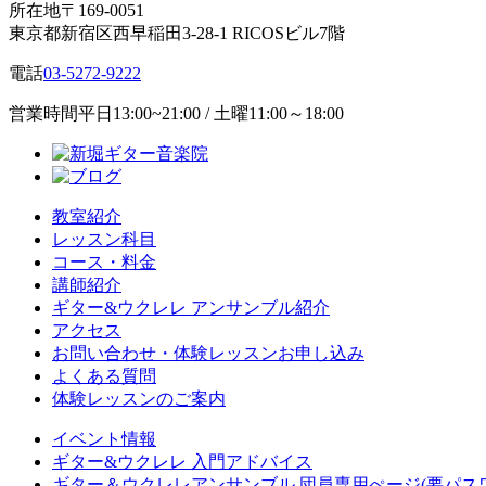
所在地
〒169-0051
東京都新宿区西早稲田3-28-1 RICOSビル7階
電話
03-5272-9222
営業時間
平日13:00~21:00 / 土曜11:00～18:00
教室紹介
レッスン科目
コース・料金
講師紹介
ギター&ウクレレ アンサンブル紹介
アクセス
お問い合わせ・体験レッスンお申し込み
よくある質問
体験レッスンのご案内
イベント情報
ギター&ウクレレ 入門アドバイス
ギター＆ウクレレアンサンブル 団員専用ぺージ(要パス