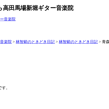
ら高田馬場新堀ギター音楽院
ー音楽院
>
林智範のときどき日記
>
林智範のときどき日記
>
青
です。