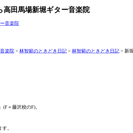
ら高田馬場新堀ギター音楽院
ー音楽院
>
林智範のときどき日記
>
林智範のときどき日記
>
新
(F＝藤沢校のF)。
ます。