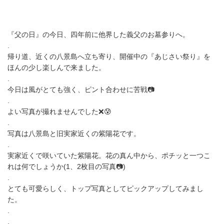
『父の日』の今日、四年前に他界した義父のお墓参りへ。
.
帰り道、近くの八景島へ立ち寄り、開催中の『あじさい祭り』を
ほんの少し楽しんで来ました。
.
今日は風がとても強く、ピント合わせに苦戦📷
.
よい写真が撮れませんでした❌😰
.
写真は八景島と旧実家近くの紫陽花です。
.
実家近くで咲いていた紫陽花。花の真ん中から、ポチッと一つこ
れは何でしょうか(1、2枚目の写真📷)
.
とても可愛らしく、トップ写真としてピックアップしてみまし
た。
.
.