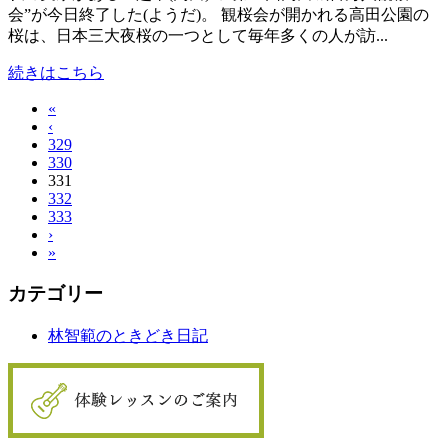
会”が今日終了した(ようだ)。 観桜会が開かれる高田公園の
桜は、日本三大夜桜の一つとして毎年多くの人が訪...
続きはこちら
«
‹
329
330
331
332
333
›
»
カテゴリー
林智範のときどき日記