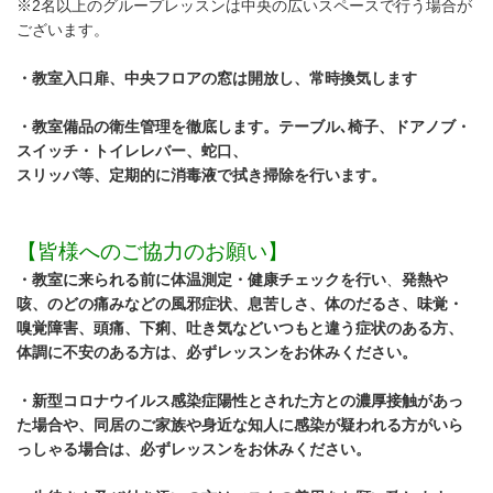
※2名以上のグループレッスンは中央の広いスペースで行う場合が
ございます。
・教室入口扉、中央フロアの窓は開放し、常時換気します
・教室備品の衛生管理を徹底します。テーブル､椅子、ドアノブ・
スイッチ・トイレレバー、蛇口、
スリッパ等、定期的に消毒液で拭き掃除を行います。
【皆様へのご協力のお願い】
・教室に来られる前に体温測定・健康チェックを行い
、
発熱や
咳、のどの痛みなどの風邪症状、息苦しさ、体のだるさ、味覚・
嗅覚障害、頭痛、下痢、吐き気などいつもと違う症状のある方、
体調に不安のある方は、必ずレッスンをお休みください。
・新型コロナウイルス感染症陽性とされた方との濃厚接触があっ
た場合や、同居のご家族や身近な知人に感染が疑われる方がいら
っしゃる場合は、必ずレッスンをお休みください。